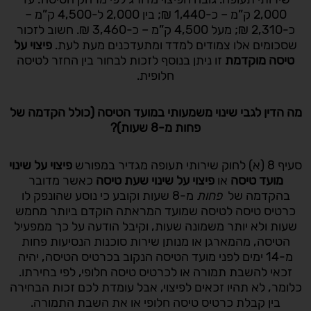
2,000 ק”מ – כ-1,440 ₪; בין 2,000 ל-4,500 ק”מ –
כ-2,310 ₪; מעל 4,500 ק”מ – כ-3,460 ₪. חשוב לזכור
שסכומים אלו צמודים למדד ומתעדכנים מעת לעת.
פיצוי על
טיסה מוקדמת
זו ניתן בנוסף לזכות לבחור בין החזר לטיסה
חלופית.
מה הדין לגבי שינוי משמעותי במועד הטיסה (כולל הקדמה של
פחות מ-8 שעות)
?
סעיף 8 (א) לחוק שירותי תעופה מגדיר במפורש
פיצוי על שינוי
מועד טיסה
או
פיצוי על שינוי שעת טיסה
כאשר מדובר
בהקדמה של
פחות
מ-8 שעות וקובע כי נוסע שהונפק לו
כרטיס טיסה לטיסה שמועד המראתה הוקדם ביותר מחמש
שעות ולא יותר משמונה שעות, וקיבל הודעה על כך ממפעיל
הטיסה, מהמארגן או מנותן שירות סוכנות הנסיעות פחות
מ-14 ימים לפני מועד הטיסה הנקוב בכרטיס הטיסה, יהיה
זכאי להשבת תמורה או לכרטיס טיסה חלופי, לפי בחירתו.
כלומר, לא תהיו זכאים לפיצוי, אבל עומדת לכם זכות הבחירה
בין קבלת כרטיס טיסה חלופי או את השבת התמורה.