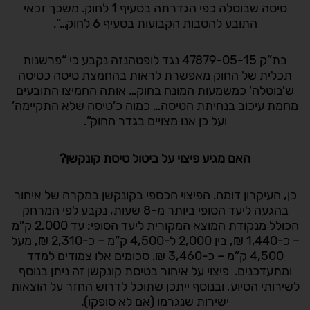
טיסה שבוטלה כפי הגדרתה בסעיף 1 לחוק. משכך זכאי
התובע להטבות הקבועות בסעיף 6 לחוק…”.
בת”ק 47879-05-15 נגד לופטהנזה נקבע כי “פרשנות
תכלית של החוק מאפשרת לראות בהחמצת טיסה כטיסה
ש’בוטלה’ כמשמעות המונח בחוק… אותה החמיצו התובעים
מחמת עיכוב בנחיתת הטיסה… כמוה כ’טיסה שלא התקיימה’
ועל כן אנו מצויים בגדר החוק”.
האם מגיע פיצוי על ביטול טיסת קונקשן
?
כן, העיקרון דומה. הפיצוי הכספי בקונקשן במקרה של איחור
בהגעה ליעד הסופי ביותר מ-8 שעות, נקבע לפי המרחק
הכולל מנקודת המוצא המקורית ליעד הסופי: עד 2,000 ק”מ
– כ-1,440 ₪, בין 2,000 ל-4,500 ק”מ – כ-2,310 ₪, מעל
4,500 ק”מ – כ-3,460 ₪. סכומים אלו צמודים למדד
ומתעדכנים. פיצוי על איחור בטיסת קונקשן זה ניתן בנוסף
לשירותי הסיוע, ובנוסף ייתכן שתוכל לדרוש החזר על הוצאות
ישירות שנגרמו (אם לא סופקו).