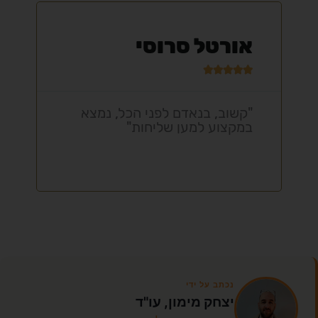
ולדימיר גרשנזון





"תותח על חלל, שירות מיוחד,
מקצועי ביותר"
נכתב על ידי
יצחק מימון, עו"ד