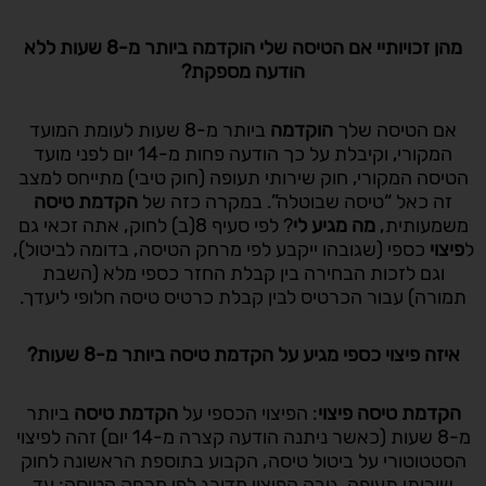
מהן זכויותיי אם הטיסה שלי הוקדמה ביותר מ-8 שעות ללא
הודעה מספקת
?
אם הטיסה שלך
הוקדמה
ביותר מ-8 שעות לעומת המועד
המקורי, וקיבלת על כך הודעה פחות מ-14 יום לפני מועד
הטיסה המקורי, חוק שירותי תעופה (חוק טיבי) מתייחס למצב
זה כאל “טיסה שבוטלה”. במקרה כזה של
הקדמת טיסה
משמעותית,
מה מגיע לי
? לפי סעיף 8(ב) לחוק, אתה זכאי גם
ל
פיצוי
כספי (שגובהו ייקבע לפי מרחק הטיסה, בדומה לביטול),
וגם לזכות הבחירה בין קבלת החזר כספי מלא (השבת
תמורה) עבור הכרטיס לבין קבלת כרטיס טיסה חלופי ליעדך.
איזה פיצוי כספי מגיע על הקדמת טיסה ביותר מ-8 שעות
?
הקדמת טיסה פיצוי
: הפיצוי הכספי על
הקדמת טיסה
ביותר
מ-8 שעות (כאשר ניתנה הודעה קצרה מ-14 יום) זהה לפיצוי
הסטטוטורי על ביטול טיסה, הקבוע בתוספת הראשונה לחוק
שירותי תעופה. גובה הפיצוי מדורג לפי מרחק הטיסה: עד