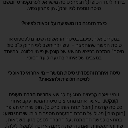
בדרך ליעד הסופי (לדוגמה: טיסה מישראל לפרנקפורט, ומשם
טיסה נוספת לניו יורק), הן פתרון נפוץ.
כיצד הזמנה כזו משפיעה על זכאות לפיצוי
?
במקרים אלה, עיכוב בטיסה הראשונה שגורם לפספוס או
טיסת המשך שהוחמצה – עשוי להיחשב לפי החוק כ”ביטול
טיסה” המזכה בפיצוי. הנושא של קונקשן פיצוי רלוונטי במיוחד
במצבים של איחור בהגעה ליעד הסופי.
טיסה איחרה והפסדתי טיסת המשך – מי אחראי לדאוג לי
לטיסה חלופית ולהוצאות
?
זוהי שאלה קריטית הנוגעת לנושא
אחריות חברת תעופה
קונקשן
. כאשר אתם מחמיצים טיסת המשך עקב איחור
בטיסה קודמת (והכל תחת אותו כרטיס), חוק שירותי תעופה
(חוק טיבי) מטיל על חברת התעופה מספר חובות:
שירותי סיוע
:
בהתאם למשך ההמתנה, על החברה לספק מזון, משקאות,
שירותי תקשורת, ואם נדרשת המתנה ארוכה (למשל, לילה),