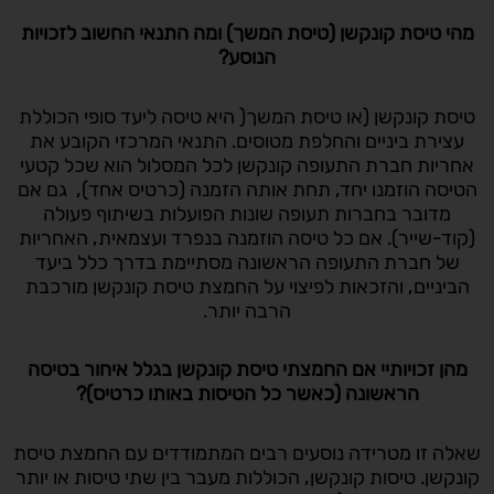
מהי טיסת קונקשן (טיסת המשך) ומה התנאי החשוב לזכויות
הנוסע
?
טיסת קונקשן (או טיסת המשך( היא טיסה ליעד סופי הכוללת
עצירת ביניים והחלפת מטוסים. התנאי המרכזי הקובע את
אחריות חברת התעופה קונקשן לכל המסלול הוא שכל קטעי
הטיסה הוזמנו יחד, תחת אותה הזמנה (כרטיס אחד), גם אם
מדובר בחברות תעופה שונות הפועלות בשיתוף פעולה
(קוד-שייר). אם כל טיסה הוזמנה בנפרד ועצמאית, האחריות
של חברת התעופה הראשונה מסתיימת בדרך כלל ביעד
הביניים, והזכאות לפיצוי על החמצת טיסת קונקשן מורכבת
הרבה יותר.
מהן זכויותיי אם החמצתי טיסת קונקשן בגלל איחור בטיסה
הראשונה (כאשר כל הטיסות באותו כרטיס)
?
שאלה זו מטרידה נוסעים רבים המתמודדים עם החמצת טיסת
קונקשן. טיסות קונקשן, הכוללות מעבר בין שתי טיסות או יותר