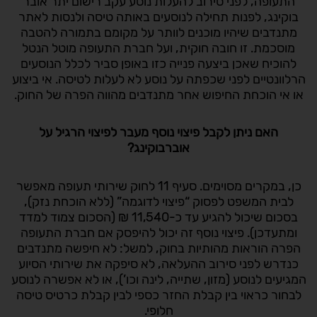
התעופה, לפני סירוב להעלות נוסע עקב רישום יתר אובר
בוקינג, לפנות תחילה לנוסעים באותה טיסה ולנסות לאתר
מתנדבים שיהיו מוכנים לוותר על מקומם בתמורה להטבה
מוסכמת. זו חובה חוקית, ועל חברת התעופה מוטל הנטל
להוכיח שאכן ביצעה פנייה כזו באופן סביר לכלל הנוסעים
הרלוונטיים לפני שכפתה על נוסע לא לעלות לטיסה. אי ביצוע
או אי הוכחת החיפוש אחר מתנדבים מהווה הפרה של החוק.
האם ניתן לקבל פיצוי נוסף מעבר לפיצוי הרגיל על
אוברבוקינג
?
כן, במקרים מסוימים. סעיף 11 לחוק שירותי תעופה מאפשר
לבית המשפט לפסוק “פיצוי לדוגמה” (ללא הוכחת נזק),
בסכום שיכול להגיע עד כ-11,540 ₪ (הסכום צמוד למדד
ומתעדכן). פיצוי נוסף זה יכול להיפסק אם חברת התעופה
הפרה הוראות מהותיות בחוק, למשל: לא חיפשה מתנדבים
כנדרש לפני סירוב ההעלאה, לא סיפקה את שירותי הסיוע
המגיעים לנוסע (מזון, שתייה, לינה וכו’), או לא אפשרה לנוסע
לבחור כראוי בין קבלת החזר כספי לבין קבלת כרטיס טיסה
חלופי.