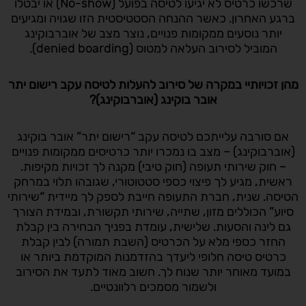
שרכשו כרטיס לא יגיעו לטיסה בפועל (No-show) או יבטלו
ברגע האחרון. כאשר ההנחה הסטטיסטית הזו שגויה ומגיעים
יותר נוסעים ממקומות פנויים, נוצר מצב של אוברבוקינג
המוביל לסירוב העלאה למטוס (denied boarding).
מהן זכויותיי במקרה של סירוב להעלות לטיסה עקב רישום יתר
אובר בוקינג
(אוברבוקינג)?
אם סורבה עלייתכם לטיסה עקב “רישום יתר” אובר בוקינג
(אוברבוקינג) – מצב בו נמכרו יותר כרטיסים ממקומות פנויים
– חוק שירותי תעופה (חוק טיבי) מקנה לך זכויות מקיפות.
ראשית, מגיע לך פיצוי כספי סטטוטורי, שגובהו תלוי במרחק
הטיסה. שנית, חברת התעופה חייבת לספק לך מיידית “שירותי
סיוע” הכוללים מזון, שתייה, שירותי תקשורת, ובמידת הצורך
גם לינה והסעות. שלישית, עומדת בפניך הבחירה בין קבלת
החזר כספי מלא על הכרטיס (השבת תמורה) לבין קבלת
כרטיס טיסה חלופי ליעדך בהזדמנות המוקדמת ביותר או
במועד מאוחר יותר שנוח לך. חשוב מאוד לתעד את הסירוב
ולשמור מסמכים רלוונטיים.