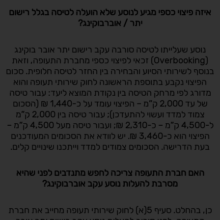
איזה פיצוי כספי מגיע לנוסע שלא הועלה לטיסה בגלל רישום
יתר / אוברבוקינג
?
נוסע שעלייתו לטיסה סורבה עקב רישום יתר אובר בוקינג
(Overbooking) זכאי לפיצוי כספי מחברת התעופה, וזאת
בנוסף לשירותי הסיוע והבחירה בין החזר לטיסה חלופית. סכום
הפיצוי נקבע בתוספת הראשונה לחוק שירותי תעופה והוא
מדורג לפי מרחק הטיסה בין נקודת המוצא ליעד: עבור טיסה
של עד 2,000 ק”מ – הפיצוי עומד על כ-1,440 ₪ (הסכום
צמוד למדד ועשוי להתעדכן); עבור טיסה בין 2,000 ק”מ
ל-4,500 ק”מ – כ-2,310 ₪; ועבור טיסה מעל 4,500 ק”מ –
הפיצוי הוא כ-3,460 ₪. יש לוודא את הסכומים המעודכנים
בעת הדרישה. הסכומים צמודים למדד וייתכנו שינויים קלים.
האם חברת התעופה צריכה לחפש מתנדבים לפני שהיא
מסרבת להעלות נוסע עקב אוברבוקינג
?
כן, בהחלט. סעיף 5(א) לחוק שירותי תעופה מחייב את חברת