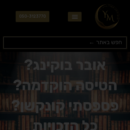
ילוג
תוכן
050-3123770
Search
...
אובר בוקינג?
הטיסה הוקדמה?
פספסתי קונקשן?
כל הזכויות