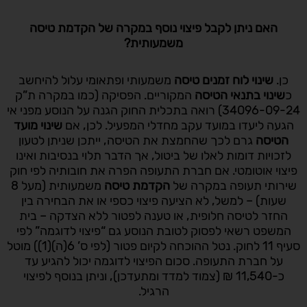
האם ניתן לקבל פיצוי נוסף במקרה של הקדמת טיסה
משמעותית
?
כן.
שינוי לוח זמנים טיסה
משמעותי ופתאומי עלול להיחשב
כ
שינוי בתנאי הטיסה
המקוריים. הפסיקה (כמו במקרה ת”ק
34096-09-24) רואה בתכלית החוק הגנה על הנוסע מפני אי
הגעה ליעדו במועד עקב מחדלי המפעיל. לכן, אם
שינוי מועד
הטיסה
גרם לכך שהחמצת את הטיסה, ייתכן שניתן לטעון
לזכויות דומות לאלו של ביטול, אך הדבר תלוי בנסיבות ואינו
פיצוי אוטומטי. אם חברת התעופה הפרה את חובותיה לפי חוק
שירותי תעופה במקרה של
הקדמת טיסה
משמעותית (מעל 8
שעות) – למשל, לא הציעה פיצוי כספי או את הבחירה בין
החזר לטיסה חלופית, או טענה לפטור ללא הצדקה – בית
המשפט רשאי לפסוק לטובת הנוסע גם “פיצוי לדוגמה” לפי
סעיף 11 לחוק. נטל ההוכחה לקיום פטור (לפי ס’ 6(ה)(1)) מוטל
על חברת התעופה. סכום הפיצוי לדוגמה יכול להגיע עד
כ-11,540 ₪ (צמוד למדד ומתעדכן), וניתן בנוסף לפיצוי
הרגיל.