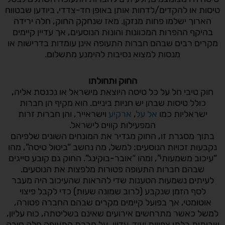
טיסות או להקדים/לדחות אותן באופן חד-צדדי, ביודען שבטווח
הארוך ישלמו פחות מנזקן. מאז שנחקק החוק, חלה ירידה
בהיקף ההפרות המכוונות והונוּת הנוסעים, אך עדיין קיימים
מקרים רבים שבהם חברות התעופה אינן עומדות בדרישות או
מנסות למצוא נסיבות להימנע מתשלום.
החוק ותחולתו
חוק טיבי חל על כל טיסה היוצאת מישראל או נכנסת אליה,
כולל טיסות שבהן יש חניות ביניים. הוא מקיף הן חברות
ישראליות כמו
אל על
,
ארקיע
וישראייר, והן חברות זרות
המפעילות קווים לישראל.
בתוך מסגרת זו, החוק מגדיר את המונחים השונים שלפיהם
נקבעות זכויות הנוסעים: למשל, מה נחשב “ביטול טיסה”, מהו
“עיכוב משמעותי”, ומהו “אובר-בוקינג”. החוק גם קובע סייגים
שבהם חברות התעופה פטורות מלפצות את הנוסעים.
לעיתים נשמעות הטענות שדי להראות שהעיכוב היה מעבר
לסף הזמן שנקבע (לרוב שמונה שעות) כדי לקבל פיצוי
אוטומטי, אך בפועל קיימים מקרים שבהם החברה פטורה,
למשל כאשר מתרחשים אירועים שאינם בשליטתה, כוח עליון,
שביתות בלתי צפויות ועוד. עדיין, על חברת התעופה חלה חובה