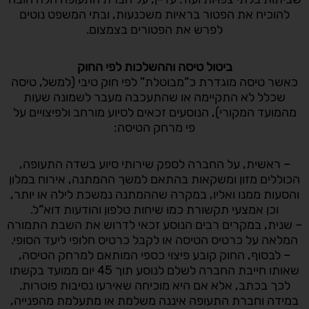
להוכיח את הפטור בראיות משכנעות, ובתי המשפט נוטים
לפרש את הפטורים בצמצום.
ביטול טיסה וההשלכות לפי החוק
כאשר טיסה מוגדרת כ”מבוטלת” לפי חוק טיבי (למשל, טיסה
שכלל לא התקיימה או שהתעכבה מעבר לשמונה שעות
מהמועד המקורי), הנוסעים זכאים לסיוע מורחב ולפיצויים על
פי מרחק הטיסה:
– ראשית, על החברה לספק שירותי סיוע בשדה התעופה,
הכוללים מזון ומשקאות בהתאם למשך ההמתנה, אירוח במלון
והסעות ממנו ואליו, במקרה שההמתנה נמשכת לילה או יותר,
וכן אמצעי תקשורת כמו שיחות טלפון והודעות דוא”ל.
– שנית, במקרים רבים הנוסע זכאי לדרוש את השבת התמורה
המלאה על כרטיס הטיסה או לקבל כרטיס חלופי ליעד הסופי.
– לבסוף, החוק קובע פיצוי כספי המותאם למרחק הטיסה,
שאותו חייבת החברה לשלם לנוסע תוך 45 יום ממועד בקשתו
לכך בכתב, אלא אם היא מוכיחה שאירעו נסיבות פוטרות.
במידה וחברת התעופה איננה משלמת או מתעלמת מהפנייה,