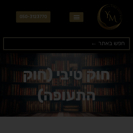
ילוג
תוכן
050-3123770
Search
...
חוק טיבי (חוק
התעופה)