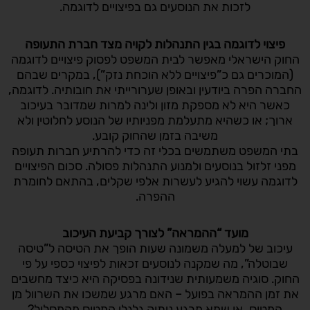
לזכות את הנוסעים גם בפיצויים לדוגמה.
פיצוי לדוגמה בגין התנהלות לקויה מצד חברת התעופה
החוק הישראלי מאפשר לבית המשפט לפסוק פיצויים לדוגמה
(המוכרים גם כ”פיצויים ללא הוכחת נזק”), במקרים שבהם
החברה הפרה ביודעין ובאופן שערורייתי את חובותיה. לדוגמה,
כאשר היא לא מספקת מזון ולינה למרות שמדובר בעיכוב
ארוך; או כשהיא מתעלמת מפניותיו של הנוסע לחלוטין ולא
משיבה בזמן שהחוק קובע.
בתי המשפט משתמשים בכלי זה כדי להרתיע חברות תעופה
מפני זלזול בנוסעים ולמנוע התנהלות פסולה. סכום הפיצויים
לדוגמה עשוי להגיע לעשרות אלפי שקלים, בהתאם לחומרת
ההפרה.
מועד “ההמראה” לצורך קביעת העיכוב
עיכוב של למעלה משמונה שעות הופך את הטיסה ל”טיסה
שבוטלה”, מה שמקנה לנוסעים זכאות לפיצוי כספי על פי
החוק. סוגיה משמעותית שנידונה בפסיקה היא כיצד מחשבים
את זמן ההמראה בפועל – האם מרגע שמשכו את השרוול מן
המטוס, או שמא מרגע ניתוק גלגלי המטוס מהמסלול?