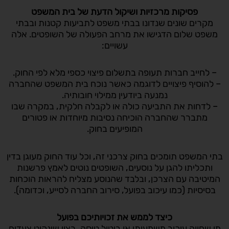
פסיקות מרכזיות ושיקול הדעת של בית המשפט
מקרים שונים שנדונו בבתי משפט לתביעות קטנות ובבתי
משפט שלום הדגישו את מרחב הפעולה של השופטים. אלה
עשויים:
– לחייב חברות תעופה בתשלום פיצוי כספי מלא לפי החוק.
– להוסיף פיצויים לדוגמה כאשר נוכח בית המשפט שהחברה
נמנעה ביודעין ממילוי חובותיה.
– לדחות את התביעה כולה או לקבלה חלקית, במקרה שבו
מתברר שהחברה הוכיחה נסיבות מיוחדות או פטורים
המופיעים בחוק.
בתי המשפט תומכים בחוק צרכני זה, וכל עוד החוק מעוגן בדין
ותכליתו להגן על נוסעים, השופטים נוטים לאמץ פרשנות
המיטיבה עם הצרכן, ובלבד שהנוסע מצליח להראות הוכחות
בסיסיות (כמו עיכוב בפועל, סירוב החברה לסייע, וכדומה).
כיצד לממש את זכויותיכם בפועל
מי שחווה עיכוב משמעותי או ביטול טיסה, רצוי שינקוט צעדים