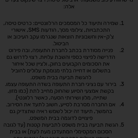
אלה:
שמירה ותיעוד כל המסמכים הרלוונטיים: כרטיס טיסה,
התכתבויות, צילומי מסך, הודעות SMS, אישורי
צ’ק-אין וחשבוניות הוצאות שנגרמו עקב העיכוב או
הביטול.
פנייה מסודרת בכתב לחברת התעופה, ובה פירוט
הדרישה לפיצוי כספי והשבת עלויות. רצוי לדרוש גם
את הסכומים הקבועים בחוק, ולציין שכל איחור
בתשלום או דחייה בלתי מנומקת עלולים להוביל
להגשת תביעה בבית משפט.
בירור עם נציגי חברת התעופה בשדה התעופה עצמו.
בקשת אמצעי הסיוע שהחוק מחייב לתת (כמו מזון,
שתייה, מלון ושירותי הסעה, כאשר רלוונטי).
אם החברה מסרבת לסייע, חשוב לתעד את הסירוב.
בהמשך, תיעוד זה יכול לשמש ראיה שתצדיק גם
פיצויים לדוגמה בבית המשפט.
הגשת תביעה בבית משפט לתביעות קטנות (עד לגובה
הסכום המקסימלי המתעדכן מעת לעת) או בבית