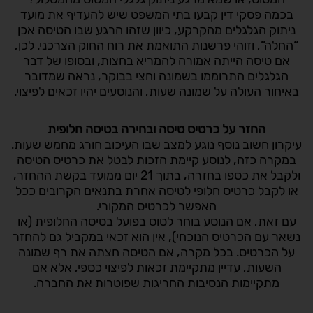
בכמה פסקי דין קבעו בתי המשפט שיש להעדיף את מועד
ניתוק הגלגלים מהקרקע, כיוון שזהו הרגע שבו הטיסה אכן
“החלה”, וזוהי פרשנות התואמת את רוח החוק הצרכני. לכן,
אם טיסה הייתה אמורה להמריא בחצות, ובסופו של דבר
הגלגלים התרוממו בשמונה וחצי בבוקר, נראה שמדובר
באיחור העולה על שמונה שעות, והנוסעים יהיו זכאים לפיצוי.
החזר על כרטיס טיסה ובחירה בטיסה חלופית
עיקרון חשוב נוסף נוגע למצב שבו העיכוב חורג מחמש שעות.
במקרה כזה, לנוסע קיימת הזכות לבטל את כרטיס הטיסה
ולקבל את כספו בחזרה, בתוך 21 יום ממועד בקשת ההחזר,
או לקבל כרטיס חלופי לטיסה אחרת בתנאים הקרובים ככל
האפשר לכרטיס המקורי.
עם זאת, אם הנוסע בוחר לטוס בפועל בטיסה החלופית (או
נשאר עם הכרטיס הנוכחי), אין הוא זכאי במקביל גם להחזר
על הכרטיס. בכל מקרה, אם הטיסה חצתה את רף שמונה
השעות, עדיין מתקיימת זכאות לפיצוי כספי, אלא אם
מתקיימות הנסיבות החריגות שפוטרות את החברה.