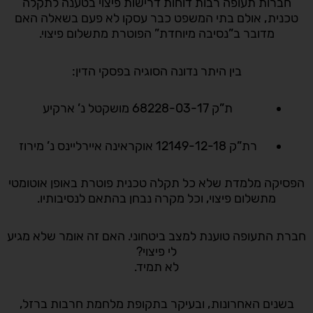
חברות תעופה רבות דוחות דרישות פיצוי בטענה לתקלה
טכנית, אולם בתי המשפט כבר עסקו לא פעם בשאלה האם
מדובר ב”נסיבה מיוחדת” הפוטרת מתשלום פיצוי.
בין היתר נדונה הסוגיה בפסקי הדין:
ת”ק 68228-03-17 מושקטל נ’ ארקיע
רת”ק 12149-12-18 אוקראינה איירליינס נ’ מירוז
הפסיקה מלמדת שלא כל תקלה טכנית פוטרת באופן אוטומטי
מתשלום פיצוי, וכל מקרה נבחן בהתאם לנסיבותיו.
חברת התעופה טוענת למצב ביטחוני. האם זה אומר שלא מגיע
לי פיצוי?
לא תמיד.
בשנים האחרונות, ובעיקר בתקופת מלחמת חרבות ברזל,