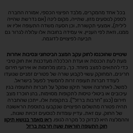
בכל אחד מהמקרים, מלבד הפיצוי הכספי, אמורה החברה
לספק לנוסעים מזון, שתייה, מקום לינה (אם נדרשת שהייה
לילית), אמצעי תקשורת, וכן הסעה משדה התעופה אליו או
ממנו, וזאת לפי העניין. אי עמידה בחובות אלו עלולה לגרור גם
תביעה לפיצויים לדוגמה.
שינויים שהוכנסו לחוק עקב המצב הביטחוני ונסיבות אחרות
מעת לעת הכנסת או ועדת הכלכלה מעדכנות את חוק טיבי
כדי להתאים למצב מיוחד. כך, בזמן מלחמות או אירועי חירום
חריגים, המחוקק עשוי לקבוע שורה של פטורים זמניים שנועדו
לעודד חברות תעופה זרות להמשיך לפעול בישראל.
למשל, לאחרונה אושר תיקון שמקל על חברות התעופה בגין
עיכובים או ביטולי טיסות לתקופות מסוימות, בהן הוכרז מצב
חירום (כגון “חרבות ברזל”). בתקופות אלו, ייתכן שהחברה
תהיה פטורה מתשלום הפיצויים שנקבעו בתוספת הראשונה
של החוק. עם זאת, עדיין עומדות לנוסעים זכויות שונות,
וההמלצה היא לבדוק כל מקרה לגופו.
ראו מאמר בנושא תיקון
חוק התעופה הוראות שעה חרבות ברזל