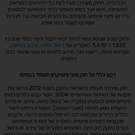
הכלכלית. החוק מעודכן מעת לעת כדי להתאים למציאות
המשתנה, והוא יוצר בסיס משפטי ברור המאפשר לנוסעים
לדרוש פיצוי או סיוע, ולעיתים גם להגיש תביעות נגד חברות
שסירבו לעמוד בהוראותיו.
החוק קובע שנוסע עשוי להיות זכאי לקבל פיצוי כספי שנע בין
1,530 ל-3,670 במקרים של
ביטול טיסה
,
עיכוב בטיסה
,
הקדמת טיסה, רישום יתר, סירוב להטיס או שינוי מהותי בלוח
הזמנים.
רקע כללי על חוק טיבי והעיקרון העומד בבסיסו
חוק שירותי תעופה הישראלי נחקק בשנת 2012 בהשראת
תקנות של האיחוד האירופי מ-2004, אשר קבעו כללים למתן
פיצויים וסיוע לנוסעים במקרה של ביטול טיסה, עיכוב או סירוב
להעלות נוסע לטיסה (אובר-בוקינג). המטרה הייתה ליצור
כללים ברורים שבמסגרתם לא יופלו נוסעים לרעה, ולקבוע
סנקציות כספיות ופיצויים במקרה של הפרת זכויותיהם.
בטרם נחקק חוק טיבי, הפיצויים במקרים של עיכוב או ביטול
טיסה היו מצומצמים, ולעיתים לחברות התעופה השתלם לבטל