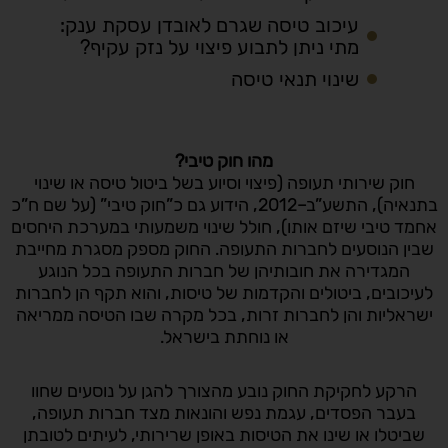
עיכוב טיסה שגרם לאובדן עסקת ענק:
מתי ניתן לתבוע פיצוי על נזק עקיף?
שינוי תנאי טיסה
מהו חוק טיבי?
חוק שירותי תעופה (פיצוי וסיוע בשל ביטול טיסה או שינוי
בתנאיה), התשע”ב–2012, הידוע גם כ”חוק טיבי” (על שם ח”כ
אחמד טיבי שיזם אותו), חולל שינוי משמעותי במערכת היחסים
שבין הנוסעים לחברות התעופה. החוק מספק מסגרת מחייבת
המגדירה את חובותיהן של חברות התעופה בכל הנוגע
לעיכובים, ביטולים והקדמות של טיסות, והוא תקף הן לחברות
ישראליות והן לחברות זרות, בכל מקרה שבו הטיסה ממריאה
או נוחתת בישראל.
הרקע לחקיקת החוק נובע מהצורך להגן על נוסעים שחוו
בעבר הפסדים, עגמת נפש והונאות מצד חברות תעופה,
שביטלו או שינו את הטיסות באופן שרירותי, לעיתים לטובתן