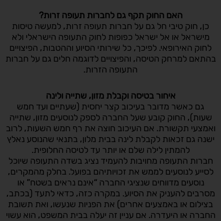
האם החוק תקף גם לחברות תעופה זרות?
כן, חוק טיבי חל גם על חברות תעופה זרות, למעשה טיסות
מישראל או אל ישראל כפופות לחוק התעופה הישראלי ולא
לחוק האירופאי. לפיכך, כל שירותי הסיוע וההטבות, הפיצויים
בהתאם למרחק הטיסה, והפיצויים לדוגמה חלים גם על חברות
התעופה הזרות.
איחור בטיסה וקבלת מזון, שתייה ולינה
גם כאשר מדובר בעיכוב קצר יחסית (שעתיים ועד חמש
שעות), החוק קובע שעל החברה לספק לנוסעים מזון, שתייה
ואמצעי תקשורת. אם העיכוב חוצה את רף חמש השעות, לרוב
ישנה גם זכאות לקבלת לינה בבית מלון, בתנאי שהנוסע נאלץ
להמתין לילה שלם או יותר עד לטיסה החלופית.
חברות התעופה מחויבות להעמיד נציג בשדה התעופה שיוכל
לסייע לנוסעים לממש את זכויותיהם בפועל. בחלק מהמקרים,
נוסעים מדווחים שנציגי החברה “אינם נראים בשטח” או
מסרבים להעניק את הסיוע. במקרה כזה, כדאי לתעד (בכתב,
בצילום או באמצעים אחרים) את הפניות שנעשו, ואת תשובת
החברה או היעדרה. אם עניין זה יעלה בבית המשפט, הוא עשוי