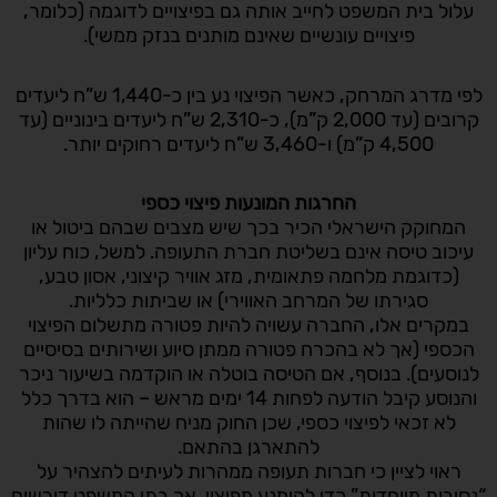
עלול בית המשפט לחייב אותה גם בפיצויים לדוגמה (כלומר,
פיצויים עונשיים שאינם מותנים בנזק ממשי).
לפי מדרג המרחק, כאשר הפיצוי נע בין כ-1,440 ש”ח ליעדים
קרובים (עד 2,000 ק”מ), כ-2,310 ש”ח ליעדים בינוניים (עד
4,500 ק”מ) ו-3,460 ש”ח ליעדים רחוקים יותר.
החרגות המונעות פיצוי כספי
המחוקק הישראלי הכיר בכך שיש מצבים שבהם ביטול או
עיכוב טיסה אינם בשליטת חברת התעופה. למשל, כוח עליון
(כדוגמת מלחמה פתאומית, מזג אוויר קיצוני, אסון טבע,
סגירתו של המרחב האווירי) או שביתות כלליות.
במקרים אלו, החברה עשויה להיות פטורה מתשלום הפיצוי
הכספי (אך לא בהכרח פטורה ממתן סיוע ושירותים בסיסיים
לנוסעים). בנוסף, אם הטיסה בוטלה או הוקדמה בשיעור ניכר
והנוסע קיבל הודעה לפחות 14 ימים מראש – הוא בדרך כלל
לא זכאי לפיצוי כספי, שכן החוק מניח שהייתה לו שהות
להתארגן בהתאם.
ראוי לציין כי חברות תעופה ממהרות לעיתים להצהיר על
“נסיבות מיוחדות” כדי להימנע מפיצוי, אך בתי המשפט דורשים