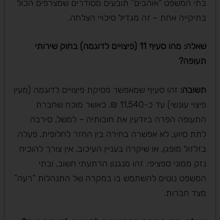
בתי המשפט “אוהבים” תובעים מסודרים שמצרפים הכול
בתיקייה אחת – זה מגדיל סיכויי הצלחה.
שאלה: מהו סעיף 11 (פיצויים לדוגמה) בחוק שירותי
תעופה
?
תשובה
:
זהו סעיף שמאפשר פסיקת פיצויים לדוגמה (מעין
פיצוי עונשי) עד כ-11,540 ₪, כאשר מוכח שחברת
התעופה הפרה ביודעין את חובותיה – למשל, סירבה
לתת סיוע, לא אפשרה בחירה בין החזר לחלופית, פעלה
בזלזול מופגן, או שיקרה בעניין העיכוב. אין צורך להוכיח
נזק ממוני ספציפי. זהו מנגנון הרתעתי חשוב, ובתי
המשפט נוטים להשתמש בו במקרה של התנהלות “רעה”
מצד חברות.