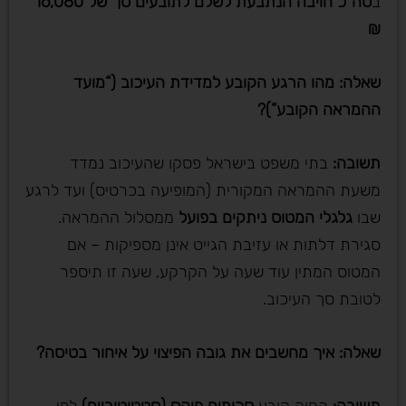
ב
סה”כ חויבה הנתבעת לשלם לתובעים סך של 16,080
₪
שאלה: מהו הרגע הקובע למדידת העיכוב (“מועד
ההמראה הקובע”)
?
תשובה
:
בתי משפט בישראל פסקו שהעיכוב נמדד
משעת ההמראה המקורית (המופיעה בכרטיס) ועד לרגע
שבו
גלגלי המטוס ניתקים בפועל
ממסלול ההמראה.
סגירת דלתות או עזיבת הגייט אינן מספיקות – אם
המטוס המתין עוד שעה על הקרקע, שעה זו תיספר
לטובת סך העיכוב.
שאלה: איך מחשבים את גובה הפיצוי על איחור בטיסה
?
תשובה
:
החוק קובע
סכומים פיקס (סטטוטוריים)
לפי