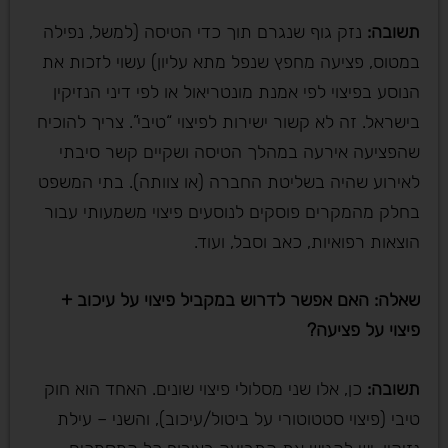
תשובה
:
נזק גוף שנגרם תוך כדי הטיסה (למשל, נפילה
במטוס, פציעה מחפץ שנפל מתא עליון) עשוי לזכות את
הנוסע בפיצוי לפי אמנת מונטריאול או לפי דיני הנזיקין
בישראל. זה לא קשור ישירות לפיצוי “טיבי”. צריך להוכיח
שהפציעה אירעה במהלך הטיסה ושקיים קשר סיבתי
לאירוע שהיה בשליטת החברה (או צוותה). בתי המשפט
בחלק מהמקרים פוסקים לנוסעים פיצוי משמעותי עבור
הוצאות רפואיות, כאב וסבל, ועוד.
שאלה: האם אפשר לדרוש במקביל פיצוי על עיכוב +
פיצוי על פציעה
?
תשובה
:
כן, אלו שני מסלולי פיצוי שונים. האחד הוא חוק
טיבי (פיצוי סטטוטורי על ביטול/עיכוב), והשני – עילת