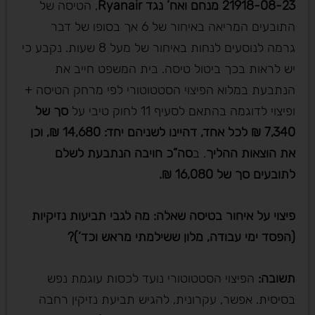
21918-08-23 מנחם ואח’ נגד
Ryanair
, הטיסה של
התובעים המריאה באיחור של 6 אך בסופו של דבר
גרמה לנוסעים לנחות באיחור של מעל 8 שעות. נקבע כי
יש לראות בכך ביטול טיסה. בית המשפט חייב את
הנתבעת במלוא הפיצוי הסטטוטורי לפי מרחק הטיסה +
ופיצוי לדוגמה בהתאם לסעיף 11 לחוק טיבי על
סך של
7,340 ₪ לכל אחד, דהיינו לשניהם יחד: 14,680 ₪, וכן
את הוצאות ההליך
. ב
סה”כ חויבה הנתבעת לשלם
לתובעים סך של 16,080 ₪.
פיצוי על איחור בטיסה שאלה: מה לגבי תביעות נזיקיות
(הפסד ימי עבודה, מלון ששילמתי מראש וכד’)
?
תשובה
:
הפיצוי הסטטוטורי נועד לכסות עוגמת נפש
בסיסית. אפשר, עקרונית, להגיש תביעת נזיקין רחבה