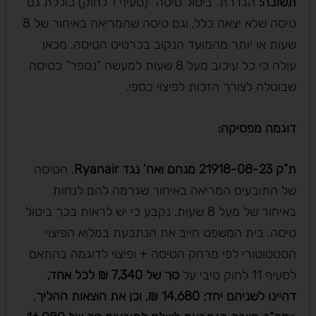
תשובה
:
הגדרת “ביטול טיסה” (סעיף 1 לחוק) כוללת גם
טיסה שלא יצאה כלל, וגם טיסה שהמריאה באיחור של 8
שעות או יותר מהמועד הנקוב בכרטיס הטיסה. מכאן
עולה כי כל עיכוב מעל 8 שעות למעשה “נספר” כטיסה
שבוטלה לצורך הזכות לפיצוי כספי.
דוגמה מפסיקה
:
ת”ק 21918-08-23 מנחם ואח’ נגד
Ryanair
, הטיסה
של התובעים המריאה באיחור שגרמה להם לנחות
באיחור של מעל 8 שעות. נקבע כי יש לראות בכך ביטול
טיסה. בית המשפט חייב את הנתבעת במלוא הפיצוי
הסטטוטורי לפי מרחק הטיסה + ופיצוי לדוגמה בהתאם
לסעיף 11 לחוק טיבי על
סך של 7,340 ₪ לכל אחד,
דהיינו לשניהם יחד: 14,680 ₪, וכן את הוצאות ההליך
.