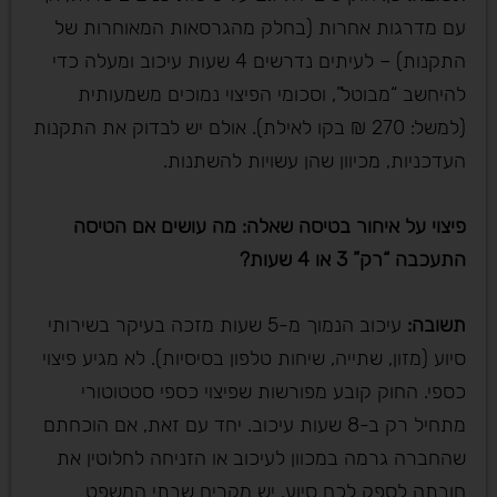
עם מדרגות אחרות (בחלק מהגרסאות המאוחרות של
התקנות) – לעיתים נדרשים 4 שעות עיכוב ומעלה כדי
להיחשב “מבוטל”, וסכומי הפיצוי נמוכים משמעותית
(למשל: 270 ₪ בקו לאילת). אולם יש לבדוק את התקנות
העדכניות, מכיוון שהן עשויות להשתנות.
פיצוי על איחור בטיסה שאלה: מה עושים אם הטיסה
התעכבה “רק” 3 או 4 שעות
?
תשובה
:
עיכוב הנמוך מ-5 שעות מזכה בעיקר בשירותי
סיוע (מזון, שתייה, שיחות טלפון בסיסיות). לא מגיע פיצוי
כספי. החוק קובע מפורשות שפיצוי כספי סטטוטורי
מתחיל רק ב-8 שעות עיכוב. יחד עם זאת, אם הוכחתם
שהחברה גרמה במכוון לעיכוב או הזניחה לחלוטין את
חובתה לספק לכם סיוע, יש מקרים שבתי המשפט