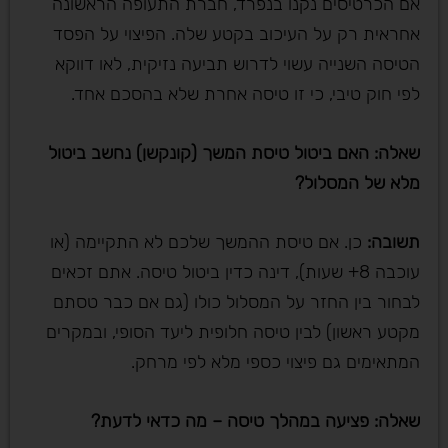
אם הכרטיסים נקנו בנפרד, חברת התעופה הראשונה
אחראית רק על העיכוב בקטע שלה. הפיצוי על הפסד
הטיסה השנייה עשוי לדרוש תביעה נזיקית, לאו דווקא
לפי חוק טיבי, כי זו טיסה אחרת שלא בהסכם אחד.
שאלה: האם ביטול טיסת המשך (קונקשן) נחשב ביטול
מלא של המסלול
?
תשובה
:
כן. אם טיסת ההמשך שלכם לא התקיימה (או
עוכבה 8+ שעות), דינה כדין ביטול טיסה. אתם זכאים
לבחור בין החזר על המסלול כולו (גם אם כבר טסתם
מקטע ראשון) לבין טיסה חלופית ליעד הסופי, ובמקרים
המתאימים גם פיצוי כספי מלא לפי מרחק.
שאלה: פציעה במהלך טיסה – מה כדאי לדעת
?