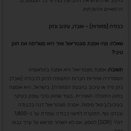
נזיקין. יש להגיש את התביעה בצירוף כל המסמכים
הרפואיים וההוכחות.
כבודה (מזוודות) – אובדן, עיכוב ונזק
שאלה: מהי אמנת מונטריאול ואיך היא משלימה את חוק
טיבי
?
תשובה
:
אמנת מונטריאול היא אמנה בינלאומית
המסדירה אחריות חברות התעופה לנזק לכבודה (אובדן,
נזק פיזי או עיכוב בהגעת המזוודה). בישראל, היא אומצה
בחוק התובלה האווירית. בעוד שחוק טיבי עוסק בעיקר
בעיכוב/ביטול טיסות, אמנת מונטריאול דנה בכבודה
ובנזקי גוף. התקרה לפיצוי כבודה עומדת על כ-1,800
דולר (SDR) לנוסע, אם לא הוצהר מראש על ערך גבוה
יותר.