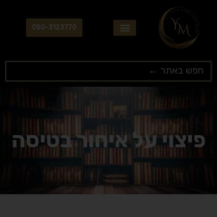
ילוג
תוכן
050-3123770
Search
...
פיצוי על איחור בטיסה