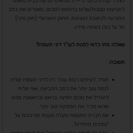
לצורך קבלת כתבי בי-דין. מגישים תביעה בבית משפט
לתביעות קטנות/שלום בהתאם לסכום, ומוסרים את כתב
התביעה לכתובת הנציגות. החוק הישראלי (חוק טיבי)
חל על כולן באותה מידה.
שאלה: מתי כדאי לפנות לעו”ד דיני תעופה
?
תשובה
:
תמיד, לעיתים רבות עורך דין לדיני תעופה יצליח
לנסח טוב יותר את כתב התביעה, ואף יצליח
להגדיל את סכום הפיצוי, בראש ובראשונה מכוון
שהוא מכיר את הפסיקה טוב יותר.
אם חברת התעופה מעלה טענות מורכבות על
“נסיבות מיוחדות”.
עורך דין מנוסה ב”דיני תעופה” יכול לנווט במשא