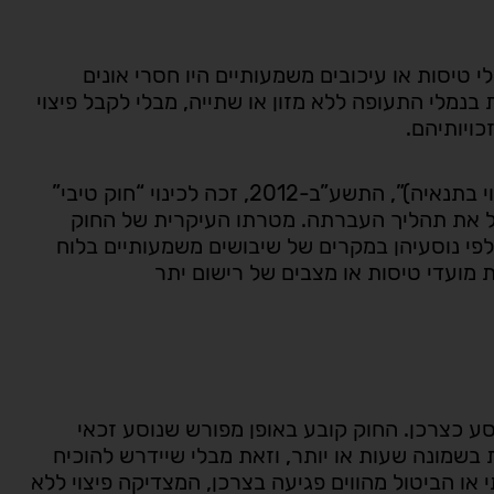
י טיסות או עיכובים משמעותיים היו חסרי אונים
בנמלי התעופה ללא מזון או שתייה, מבלי לקבל פיצוי
כויותיהם.
“חוק שירותי תעופה (פיצוי וסיוע בשל ביטול טיסה או שינוי בתנאיה)”, התשע”ב-2012, זכה לכינוי “חוק טיבי”
ל את תהליך העברתה. מטרתו העיקרית של החוק
פי נוסעיהן במקרים של שיבושים משמעותיים בלוח
ת מועדי טיסות או מצבים של רישום יתר
ע כצרכן. החוק קובע באופן מפורש שנוסע זכאי
שמונה שעות או יותר, וזאת מבלי שיידרש להוכיח
ו הביטול מהווים פגיעה בצרכן, המצדיקה פיצוי ללא