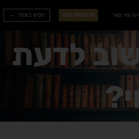
Search
ים
צור קשר
050-3123770
...
שוב לדעת
י?