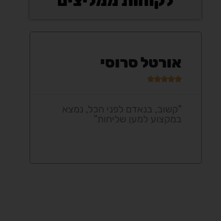
לקוחות ממליצים
אורטל סרוסי
ול







"קשוב, בנאדם לפני הכל, נמצא
"ת
במקצוע למען שליחות"
מק