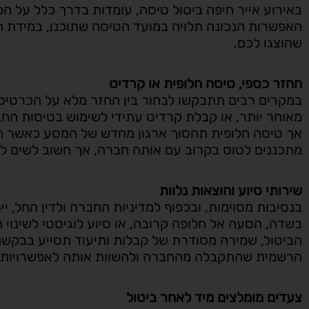
באירוע אייר חיפה ביטול טיסה, עומדות בדרך כלל על ה
האפשרות הנכונה תלויה במועד הטיסה שתוכנן, במידת ה
שהוצגו לכם.
החזר כספי, טיסה חלופית או קרדיט
תניר בראון
במקרים רבים תתבקשו לבחור בין החזר מלא על הכרטיס





מאוחר יותר, או קבלת קרדיט עתידי לשימוש בטיסות הח
אך טיסה חלופית תחסוך ארגון מחדש של המסע כאשר חש
מתכננים לטוס בקרוב עם אותה חברה, אך חשוב לשים לב
"היה שם בשבילי בשעו
שעות, הגיע, טיפל, רץ
למקום, אין כמוך יצחק"
שירותי סיוע והוצאות נלוות
בנסיבות מסוימות, ובכפוף למדיניות החברה ולדין החל, י
בשדה, הסעה אל חלופה קרובה, או סיוע לוגיסטי לשינוי ה
הביטול, שמירה מסודרת של קבלות ותיעוד תסייע בבקשה
הרשמית שהתקבלה מהחברה ולהשוות אותה לאפשרויות 
צעדים מומלצים מיד לאחר ביטול