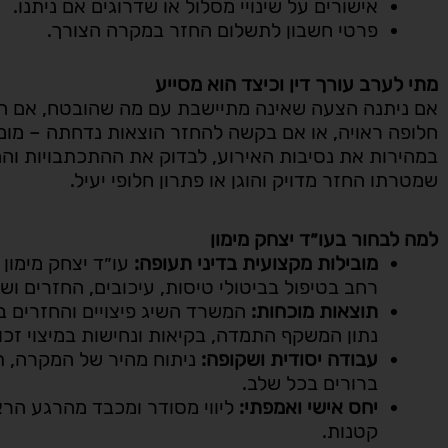
אישורים על שינויי מסלול או שדרוגים אם ניתנו.
פרטי חשבון לתשלום החזר במקרה הצורך.
מתי לערב עורך דין וכיצד הוא מסייע
אם ניתנה הצעה שאינה מתיישבת עם מה שהובטח, אם ה
חלופה ראויה, או אם בקשה להחזר הוצאות נדחתה – מומלץ
במהירות את נסיבות האירוע, לבדוק את ההתכתבויות וה
שמטרתו החזר מדויק והוגן או פתרון חלופי יעיל.
למה לבחור בעו״ד יצחק מימון
מובילות מקצועית בדיני תעופה:
עו״ד יצחק מימון 
רחב בטיפול בביטולי טיסות, עיכובים, החזרים וש
תוצאות מוכחות:
נתון המשקף התמדה, בקיאות ונחישות במיצוי זכוי
עבודה יסודית ושקופה:
ניתוח מהיר של המקרה, ת
ברורים בכל שלב.
יחס אישי ואמפתי:
ליווי מסודר ומכבד מהרגע הרא
קטנות.