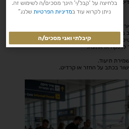
ה את הסיכוי למיצוי זכויות. פעלו באופן מסודר, קצר
בלחיצה על ‘קבל/י’ הינך מסכים/ה לשימוש זה.
ניתן לקרוא עוד ב
מדיניות הפרטיות
שלנו.”
יך ושעה.
 בזמן אמת.
קיבלתי ואני מסכים/ה
יסה חלופית.
 לרנקה או אתונה.
שמירת תיעוד.
שור בכתב על החזר או קרדיט.