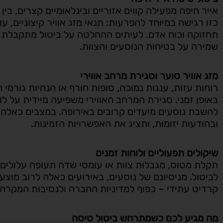
אייר חיפה מפעילה קווים אזוריים ובינלאומיים קצרים, בין
כזו רגישה במיוחד להפרעות: תנאי מזג אוויר קיצוניים, עומ
תחזוקה וכוח אדם. לעיתים ההחלטה על ביטול מתקבלת ב
שמירה על בטיחות הנוסעים והצוות.
מזג אוויר סוער וסגירת מרחב אווירי
רוחות עזות, עננות נמוכה, סופות חורף או הנחיות גורמ
באופן זמני. סגירת המרחב האווירי משפיעה מיידית על לו
להשבת נוסעים מיעדים קרובים באירופה. במצבים כאלה,
ובהודעות יזומות, ותציג את האפשרויות הזמינות.
שיקולים תפעוליים ולוחות זמנים
תקלת מטוס, מגבלות צוות או עומסי שדה תעופה עלולים ג
לביטול. מניסיונם של נוסעים, באירועים כאלה לרוב מוצע
קרדיט עתידי – כפוף למדיניות החברה ולנסיבות המקרה.
מה מגיע לכם כשמתרחש ביטול טיסה