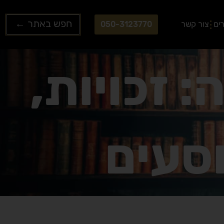
Search
ים
צור קשר
050-3123770
...
: זכויות,
וסעים