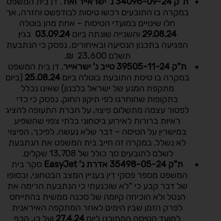
ת”ק 34096-09-24 נ’ ישראייר ואח
‘
. דן בית המשפט
במקרה בו התובעים רכשו טיסות לבודפשט וחזרה, אך
חלו שינויים במועדי הטיסות – אחת מהן בוטלה
29.08.24
והשנייה שונתה ביום
03.09.24
בגין
הפגיעה בתכנון הנסיעה ובאיחורים, נפסק כי הנתבעת
תשלם 23,600 ₪.
ת”ק 39505-11-24 טייב נ’ ישראייר
. דן בית המשפט
במקרה בו טיסת התובעת בוטלה ביום
25.08.24
(ביום
מתקפת המנע של ישראל בלבנון) שאינו נכלל
בתקופות שהוחרגו לפי תיקון החוק. נפסק כי כדי
לפטור עצמה מתשלום פיצוי, על חברת התעופה להציג
ראיות ברורות לאירוע ביטחוני בלתי צפוי שהשפיע
במישרין על הטיסה – דבר שלא נעשה. לפיכך, הפיצוי
לא נשלל. במקרה זה חייב בית המשפט את הנתבעת
לשלם לתובעים סך כולל של 13,708 שקלים.
ת”ק 35498-05-24 אדרת נ’
EasyJet
סקר בית
המשפט מספר פסקי דין בעניין המצב הבטחוני, ובסופו
של דבר קבע כי “לא שוכנעתי כי הנתבעת הרימה את
הנטל ולא הוכיחה קיומה של סכנה ממשית בהתייחס
לפרק הזמן שבין הימים לאחר המתקפה האיראנית
למועד הטיסה המתוכנן ליום
27.4.24
ועל כן, הכף