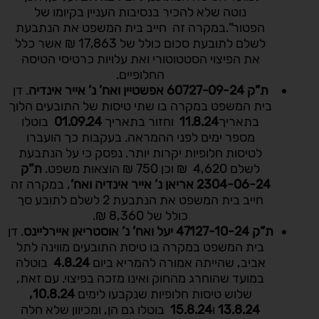
נוטה שלא להכיר בנסיבות העניין בקיומו של
הפטור”.במקרה זה חייב בית המשפט את הנתבעת
לשלם לתובעת סכום כולל של 17,863 ₪ אשר כלל
את הפיצוי הסטטוטורי ואת עלויות כרטיסי הטיסה
החלופיים.
ת”ק 60727-09-24 אפשטיין ואח’ נ’ אייר אינדיה
. דן
בית המשפט במקרה בו שתי טיסות של התובעים הלוך
בתאריך
11.8.24
וחזור בתאריך
01.09.24
בוטלו
מספר ימים לפני ההמראה. בעקבות כך הועברו
לטיסות חלופיות יקרות יותר. נפסק כי על הנתבעת
לשלם 4,620 ₪ וכן 750 ₪ הוצאות משפט.
ת”ק
2304-06-24 אריאן נ’ אייר אינדיה ואח’
, במקרה זה
חייב בית המשפט את הנתבעת 2 לשלם לתובע סך
כולל של 8,360 ₪.
ת”ק
47127-10-24 יעל ואח’ נ’ אוסטריאן איירליינס
. דן
בית המשפט במקרה בו טיסת התובעים מווינה לתל
אביב, שהייתה אמורה להמריא ביום
4.8.24
בוטלה
במועד שהוחרג מהחוק ואינו מזכה בפיצוי. עם זאת,
שלוש טיסות חלופיות שנקבעו לימים
10.8.24
,
13.8.24
ו
15.8.24
בוטלו גם הן, ומכיוון שלא חלה