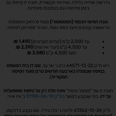
נדרשת שהייה בלילה, ושירותי תקשורת. חובה זו קיימת גם
בזמן מלחמה וגם בנסיבות מיוחדות.
גובה הפיצוי הכספי (הסטטוטורי)
סעיף 6 לחוק והתוספת
הראשונה קובעים פיצוי כספי נוסף, הנגזר ממרחק הטיסה:
עד 2,000 ק”מ (יעדים הקרובים)
1,490
₪
.
עד 4,500 ק”מ (יעדי אירופה)
2,390
₪
.
מעל 4,500 ק”מ
3,580
₪
.
ראו ת”ק 64571-12-22 כהן נ’ אל על,
שם דן בית המשפט
בטיסה שבוטלה כארבעה חודשים טרם מועד הטיסה
המקורית
).
חובה זו של “מפעיל טיסה”
אינה חלה רק על טיסות שמופעלות
על ידו.
כפי שנקבע למשל
בת”ק 31190-06-19
נ’ וויז אייר.
ת”ק 61362-10-24 זליכה נ’ בלו בירד, שם נקבע כדלקמן:
“הנתבעת לא הוכיחה ולא בראשיתה של ראייה שנעשה ניסיון