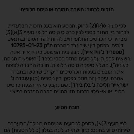
הזכות לבחור: השבת תמורה או טיסה חלופית
לפי סעיף 6(א)(2) לחוק, הנוסע הוא בעל הזכות הבלעדית
לבחור בין החזר כספי לבין כרטיס טיסה חלופי. סעיף 3(א)(3)
מבהיר כי הכרטיס החלופי חייב להיות ליעד הסופי ובתנאים
דומים. בפסק דין ישיר נגד החברה
ת”ק 10795-01-23
(גוטפריד נ’ וויז אייר)
, קבע בית המשפט כי וויז אייר אינה
רשאית לכפות על נוסעים החזר כספי בלבד (“האופציה הנוחה
בעיניה”). משלא סיפקה טיסה חלופית, חויבה החברה לפצות
את התובעים בעלות הכרטיסים היקרים שרכשו בחברה
אחרת. עיקרון זה חוזק בפסקי דין נוספים (כגון
עובדה נ’
ישראייר
ו
זליכה נ’ בלו בירד
), שם נקבע כי אי-הצעת כרטיס
חלופי או אי-גילוי הזכות הזו מהווים הפרה המזכה בפיצוי.
חובת הסיוע
לפי סעיף 3(א), לספק לנוסעים שטיסתם בוטלה/התעכבה
שירותי סיוע בחינם: מזון ושתייה, לינה במלון (כולל הסעות) אם