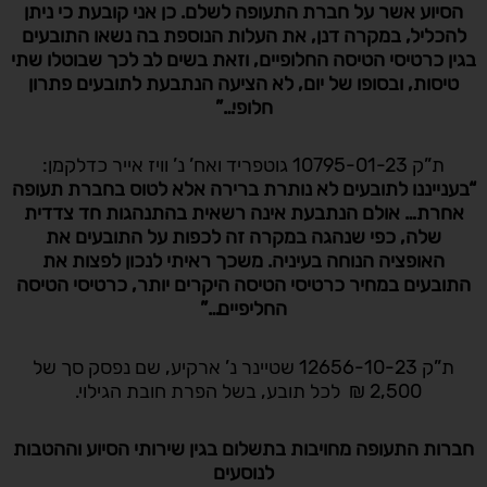
הסיוע אשר על חברת התעופה לשלם
. כן אני קובעת כי ניתן
להכליל, במקרה דנן, את העלות הנוספת בה נשאו התובעים
בגין כרטיסי הטיסה החלופיים, וזאת בשים לב לכך שבוטלו שתי
טיסות, ובסופו של יום, לא הציעה הנתבעת לתובעים פתרון
חלופי…”
ת”ק 10795-01-23 גוטפריד ואח’ נ’ וויז אייר כדלקמן:
“בענייננו לתובעים לא נותרת ברירה אלא לטוס בחברת תעופה
אחרת… אולם הנתבעת אינה רשאית בהתנהגות חד צדדית
שלה, כפי שנהגה במקרה זה לכפות על התובעים את
האופציה הנוחה בעיניה. משכך ראיתי לנכון לפצות את
התובעים במחיר כרטיסי הטיסה היקרים יותר, כרטיסי הטיסה
החליפיים…”
ת”ק 12656-10-23 שטיינר נ’ ארקיע, שם נפסק סך של
2,500 ₪ לכל תובע, בשל הפרת חובת הגילוי.
חברות התעופה מחויבות בתשלום בגין שירותי הסיוע וההטבות
לנוסעים