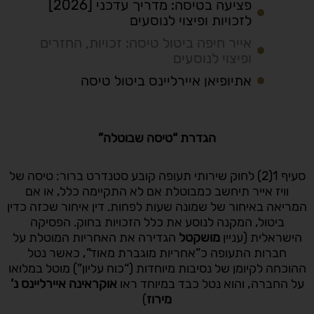
פציעה בטיסה: מדריך עדכני [2026]
לזכויות ופיצוי לנוסעים
אייר חיפה ביטול טיסה: זכויות, החזרים
ופיצוי לנוסעים
אתיופיאן איירליינס ביטול טיסה
הגדרת “טיסה שבוטלה”
סעיף 1(2) לחוק שירותי תעופה קובע סטנדרט ברור: טיסה של
וויז אייר תיחשב כמבוטלת אם לא התקיימה כלל, או אם
המריאה באיחור של שמונה שעות לפחות. דין איחור שכזה כדין
ביטול, המקנה לנוסע את כלל הזכויות בחוק. הפסיקה
הישראלית (עניין
מושקטל
הגדירה את האחריות המוטלת על
חברות התעופה כ”אחריות מוגברת מאוד”, כאשר נטל
ההוכחה לקיומן של נסיבות מיוחדות (“כוח עליון”) מוטל במלואו
על החברה, והוא נטל כבד במיוחד ראו
אוקראינה איירליינס נ’
מירוז
)