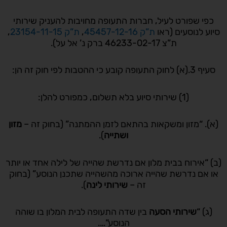
כפי שפורט לעיל, חברות התעופה מחויבות להעניק שירותי
סיוע לנוסעים (ראו
ת”ק 45457-12-16
,
ת”ק 23154-11-15
,
ת”צ 46233-02-17 ברק נ’ אל על).
סעיף 3.(א) לחוק התעופה קובע כי ההטבות לפי חוק זה הן:
(1) שירותי סיוע בלא תשלום, כמפורט להלן:
(א). “מזון ומשקאות בהתאם לזמן ההמתנה” (בחוק זה –
מזון
ושתייה
).
(ב) “אירוח בבית מלון אם נדרשת שהייה של לילה אחד או יותר
או אם נדרשת שהייה ארוכה מהשהייה שתכנן הנוסע” (בחוק
זה –
שירותי לינה
).
(ג) “
שירותי הסעה
בין שדה התעופה לבית המלון בו שוהה
הנוסע”….