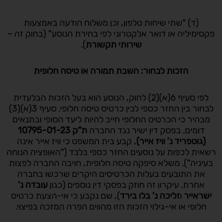
(ד) “שתי שיחות טלפון, וכן משלוח הודעה באמצעות
פקסימיליה או דואר אלקטרוני לפי בחירת הנוסע” (בחוק זה –
שירותי תקשורת
).
הזכות לבחור: השבת תמורה או טיסה חלופית
לפי סעיף 6(א)(2) לחוק, הנוסע הוא בעל הזכות הבלעדית
לבחור בין החזר כספי לבין כרטיס טיסה חלופי. סעיף 3(א)(3)
מבהיר כי הכרטיס החלופי חייב להיות ליעד הסופי ובתנאים
דומים. בפסק דין ישיר נגד החברה
ת”ק 10795-01-23
(גוטפריד נ’ וויז אייר)
, קבע בית המשפט כי וויז אייר אינה
רשאית לכפות על נוסעים החזר כספי בלבד (“האופציה הנוחה
בעיניה”). משלא סיפקה טיסה חלופית, חויבה החברה לפצות
את התובעים בעלות הכרטיסים היקרים שרכשו בחברה
אחרת. עיקרון זה חוזק בפסקי דין נוספים (כגון
עובדה נ’
ישראייר
ו
זליכה נ’ בלו בירד
), שם נקבע כי אי-הצעת כרטיס
חלופי או אי-גילוי הזכות הזו מהווים הפרה המזכה בפיצוי.