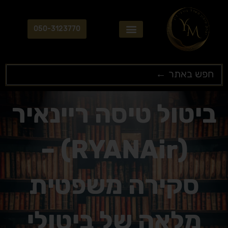
ילוג
תוכן
050-3123770
Search
...
ביטול טיסה ריינאיר
(RYANAir) –
סקירה משפטית
מלאה של ביטולי