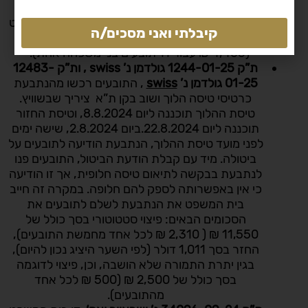
המשפט בטיסות שבוטלו ביום 18.08.24 (טיסות
ההלוך) וביום 29.08.24. במקרה זה חייב בית המשפט
קיבלתי ואני מסכים/ה
את הנתבעת לשלם לתובעים את הסך 49,115 ₪
(4,465 ₪ עבור 11 תובעים בני משפחה אחת).
ת”ק 1244-01-25
גולדמן נ’
swiss
, ות”ק 12483-
01-25 גולדמן נ’
swiss
, התובעים רכשו מהנתבעת
כרטיסי טיסה הלוך ושוב בקן ת”א ציריך שבשוויץ.
טיסת ההלוך תוכננה ליום 8.8.2024, וטיסת החזור
תוכננה ליום 22.8.2024.ביום 2.8.2024, שישה ימים
לפני מועד טיסת ההלוך, הנתבעת הודיעה לתובעים על
ביטולה. מיד עם קבלת הודעת הביטול, התובעים פנו
לנתבעת בבקשה לתיאום טיסה חלופית, אך זו הודיעה
כי אין באפשרותה לספק להם חלופה. במקרה זה חייב
בית המשפט את הנתבעת לשלם לתובעים את
הסכומים הבאים: פיצוי סטטוטורי בסך כולל של
11,550 ₪ ( 2,310 ₪ לכל אחד מחמשת התובעים),
החזר בסך 1,011 דולר (לפי השער היציג נכון להיום),
בגין יתרת התמורה שלא הושבה, וכן, פיצוי לדוגמה
בסך כולל של 2,500 ₪ (500 ₪ לכל אחד
מהתובעים).