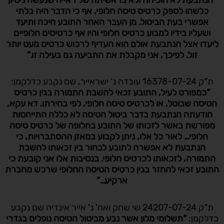
כלשהו לספק כרטיס טיסה חלופי, אף כי הדבר היה בלתי
אפשרי בעת הביטול. מן העבר האחר התובע חיכה ותיעד
ושעליו בידיו למבוע כרטיס חלופי והיו אף כרטיסים חלופיים
ליעדו אצל הנתבעת אולם הוא העדיף לרכוש כרטיס מעט יותר
זול. לפיכך, אני מקבלת את התביעה גם בעילה זו
.”
ת”ק 16378-07-24 עובדה נ’ ישראייר, שם נקבע כדלקמן:
“כמפורט לעיל, התובע זכאי להשבת התמורה בגין כרטיס
הטיסה שבוטל, או לכרטיס טיסה חלופי, לפי בחירתו. דא עקא,
הודעתה הנתבעת בדבר ביטול הטיסה לא כללה התייחסות
מפורשת באשר לזכותו של התובע בחלופה של כרטיס טיסה
חלופי
… לאור כל אלו, ניתן לקבוע במאזן ההסתברויות, כי
הנתבעת לא אפשרה לתובע לבחור בין זכאותו להשבת
התמורה, לזכאותו לכרטיס חלופי. בנסיבות אלו אני קובעת כי
התובע זכאי להחזר בגין כרטיס הטיסה החלופי שרכש מחברת
ארקיע…”
ת”ק 24207-07-24 שי שחק ואח’ נ’ אייר אינדיה שם נקבע
כדלקמן:
“תשלומי מלון אשר נבע מביטול הטיסה נופלים בגדרי