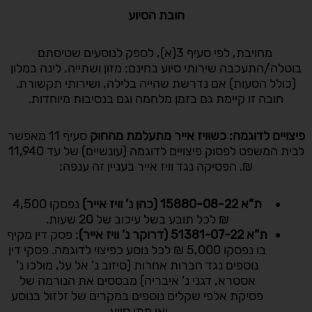
חובת הסיוע
מחויבת, לפי סעיף 3(א), לספק לנוסעים שטיסתם
בוטלה/התעכבה שירותי סיוע בחינם: מזון ושתייה, לינה במלון
(כולל הסעות) אם נדרשת שהייה בלילה, ושירותי תקשורת.
חובה זו קיימת גם בזמן מלחמה וגם בנסיבות מיוחדות.
פיצויים לדוגמה: כשוויז אייר מתעלמת מהחוק
סעיף 11 מאפשר
לבית המשפט לפסוק פיצויים לדוגמה (עונשיים) של עד 11,940
₪. הפסיקה נגד וויז אייר בעניין זה ענפה:
ת”א 15880-08-22 (כהן נ’ וויז אייר)
נפסקו 4,500
₪ לכל תובע בשל עיכוב של 20 שעות.
ת”א 51381-07-22 (דרוקר נ’ וויז אייר)
: פסק דין מקיף
בו נפסקו 5,000 ₪ לכל נוסע כפיצוי לדוגמה. פסקי דין
נוספים נגד חברות אחרות (סיזוב נ’ אל על, מולכו נ’
אסטרא, דגני נ’ איבריה) מבססים את הנורמה של
פסיקת אלפי שקלים נוספים במקרים של זלזול בנוסע
ואי מתן סיוע.