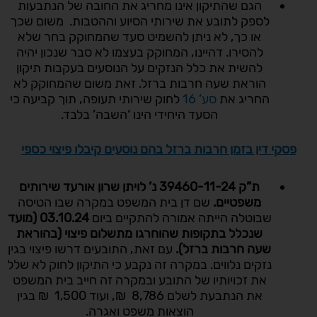
הגם שהתיקון אינו מחריג את החובה של הנתבעות
לספק לתובע את שירותי הסיוע וההטבות. משום שכך
או כך, לא ניתן להשמיט סעד שהמחוקק בחר שלא
להסירו. דהיינו, המחוקק בעצמו לא סבר שנכון יהיה
להשית את כלל הנזקים על הנוסעים בעקבות תיקון
הוראת שעה חרבות ברזל. זאת משום שהמחוקק לא
החריג את
סע’ 16
לחוק שירותי תעופה, תוך קביעה כי
הסעד היחידי הינו ‘השבה’ בלבד.
פסקי דין בזמן חרבות ברזל בהם נוסעים קיבלו פיצוי כספי
ת”ק 39460-11-24 נ’ לויתן שרון אורעד שירותים
משפטיים.
שם דן בית המשפט במקרה שבו הטיסה
שבוטלה הייתה אמורה להתקיים ביום
03.10.24 (מועד
שנכלל בתקופות שהוחרגו מתשלום פיצוי (בהוראת
שעה חרבות ברזל).
עם זאת, התובעים דרשו פיצוי בגין
נזקים נלווים. במקרה זה נקבע כי התיקון לחוק לא שלל
את זכויותיו של התובע ובמקרה זה חייב בית המשפט
את הנתבעת לשלם 8,786 ₪, ועוד 1,500 ₪ בגין
הוצאות משפט ואגרה.