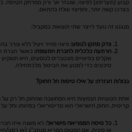
קבוע (תעריפון) לפיצוי, שנגזר אך ורק ממרחק הטיסה. 
בצרכן קשה יותר, והפיצוי עולה בהתאם.
"היה שם בשבילי בשעו
שעות, הגיע, טיפל, רץ
למקום, אין כמוך יצחק"
מנגנון זה נועד לייצר שתי תוצאות במקביל:
צדק מתקן לנוסע:
פיצוי מהיר ויעיל ללא צורך ב
הרתעה כלכלית לחברת התעופה:
כאשר חברת תעו
שקלים בפיצויים מצטברים לנוסעים, היא תשקיע הר
סיכונים כדי למנוע את הביטול מלכתחילה.
גבולות הגזרה: על אילו טיסות חל החוק?
אחת הטעויות הנפוצות היא המחשבה שהחוק חל רק על חבר
קריטית. החוק הישראלי הוא טריטוריאלי במהותו וחל על 
כל טיסה הממריאה מישראל:
לא משנה איזו חברה
או סינית. אם המטוס המריא מנתב”ג (או רמון/חיפ