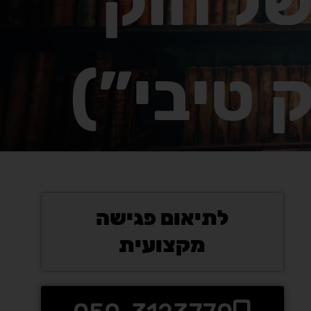
של חוק
 טיבי”)
לתיאום פגישה
מקצועית