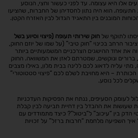
ם אלו היא עצומה. עד לפני כעשור וחצי, הנוסע
התעופה. הוא היה נתון לחסדיהן של החברות, שהציעו
 הכוחות המובנים בין התאגיד הגדול לבין האזרח הקטן.
סתו לתוקף של
חוק שירותי תעופה (פיצוי וסיוע בשל
יבור הרחב בכינוי “חוק טיבי” (על שמו של יוזם החוק,
ווה את אחד ההישגים הצרכניים המשמעותיים ביותר
 ברורים ונוקשים, שמטרתם לאזן את המשוואה. החוק
מתי עליה לדאוג לכם ללינה בבית מלון, באילו מצבים
 הכותרת – היא מחויבת לשלם לכם “פיצוי סטטוטורי”
קלים לכל נוסע.
ול לעומק הסעיפים, ננתח את הפסיקות העדכניות
ת שעושות את ההבדל בין דחיית תביעה לבין קבלת
הדק בין “עיכוב” ל”ביטול”? כיצד מתמודדים עם
 איך השפיעה מלחמת “חרבות ברזל” על זכויות