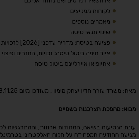
או השאירו פרטים ואנו נחזור אליכם
לקוחות ממליצים
מאמרים נוספים
שינוי תנאי טיסה
פציעה בטיסה: מדריך עדכני [2026] לזכויות ופיצוי לנוסעים
אייר חיפה ביטול טיסה: זכויות, החזרים ופיצוי 
אתיופיאן איירליינס ביטול טיסה
מאת: משרד עורך הדין יצחק מימון , מעודכן מיום 18.11.25
מבוא: מהפכת הצרכנות בשמיים
עונת הנסיעות בשיאה, המזוודות ארוזות, וההתרגשות ל
מגיעה ההודעה המפחידה על הלוח האלקטרוני בטרמינל, או