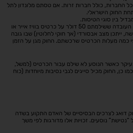
כל החברות, כולל חברות זרות. אם טסתם מלונדון לתל
תחת החוק הישראלי.
בדיל בין סוגי הטיסות.
חשוב להדגיש – העובדה ששילמתם 50 דולר על כרטיס בוויז אייר או
, ייתכן מצב אבסורדי (אך חוקי לחלוטין) שבו גובה
2,0 ש”ח) יהיה גבוה פי כמה מעלות הכרטיס שרכשתם. החוק מגן על הזמן
עיקר כאשר הנוסע לא שילם עבור הכרטיס (למשל,
ו כן, החוק מכיל סייגים לגבי נסיבות מיוחדות (כוח
חוק דואג לצרכים הבסיסיים של האדם התקוע בשדה
“נטישת” נוסעים. זכויות אלו מדורגות לפי משך