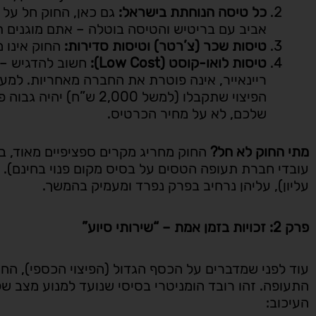
כל טיסה הנוחתת בישראל:
גם כאן, החוק חל על 
אביב עם בריטיש והטיסה בוטלה – אתם מוגנים 
טיסות שכר (צ’רטר) וטיסות סדירות:
החוק אינו מ
טיסות לואו-קוסט (
Low Cost
):
ריינאייר, אינה פוטרת את החברה מאחריות. למעשה
הפיצוי שתקבלו (למשל 00
שלכם, לא על מחיר הכרטיס.
מתי החוק לא חל?
החוק מחריג מקרים ספציפיים מאוד, ב
עובדי חברת תעופה הטסים על בסיס מקום פנוי בחינם). כמ
עליון), עליהן נרחיב בפרק נפרד ומעמיק בהמשך.
פרק 2: זכויות בזמן אמת – “שירותי סיוע”
עוד לפני שמדברים על הכסף הגדול (הפיצוי הכספי), ה
התעופה. זהו רובד הומניטרי בסיסי שנועד למנוע מצב של 
העיכוב: