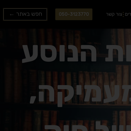
Search
ים
צור קשר
050-3123770
...
ת הנוסע
מעמיקה,