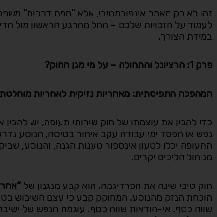
זהו לא רק מאמר אינפורמטיבי, אלא “מפת דרכים” משפט
לעמוד על הזכויות שלכם – החל מהרגע הראשון מול הד
במידת הצורך.
פרק 1: הרציונל והתחולה – על מי מגן החוק?
המהפכה התפיסתית: מאחריות נזיקית לאחריות מוחלטת
כדי להבין את עוצמתו של חוק שירותי תעופה, יש להבין 
נפש או הפסד ימי עבודה עקב איחור בטיסה, הנוסע נדרש 
התעופה יכלו לטעון אינספור טענות הגנה, והנוסע, שביק
מניהול הליכים יקרים.
חוק טיבי שינה את הפרדיגמה. הוא קבע מנגנון של
“אחרי
תניר בראון
הוכחת הנזק מהנוסע. המחוקק קבע כי עצם השיבוש בטיס
שווה כסף. אי-הודאות שווה כסף. עוגמת הנפש של ישיבה 




