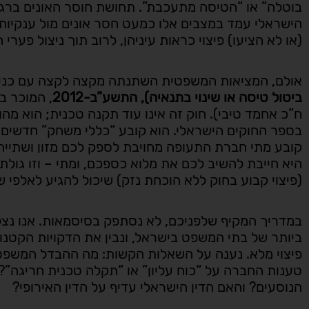
בוטלה” או “הטיסה מתעכבת”. תחושת חוסר האונים ברגעי
הישראלי עמד במצבים אלו כמעט חסר אונים מול ענקיות 
(או לא הציעו) פיצוי כראות עיניהן, לרוב תוך ניצול פערי
אולם, המציאות המשפטית השתנתה מקצה לקצה עם כני
ביטול טיסה או שינוי בתנאיה), התשע”ב-2012
, המוכר בצ
ח”כ אחמד טיבי). חוק זה אינו עוד תקנה טכנית; הוא מה
בספר החוקים הישראלי. הוא קובע “כללי משחק” חדשים,
קובע מתי חברת התעופה מחויבת לספק לכם מזון ושתייה, 
היא חייבת להשיב לכם את מלוא כספכם, ומתי – וזו גולת
(פיצוי קבוע בחוק ללא הוכחת נזק) שיכול להגיע לאלפי ש
במדריך המקיף שלפניכם, לא נסתפק בסיסמאות. אנו נצל
ביותר של בתי המשפט בישראל, ונבין את הדקויות הקטנו
פיצוי מלא. נענה על השאלות הקשות: מה ההבדל המשפטי 
טענות החברה על “כוח עליון” או “תקלה טכנית חריגה”?
הנוסעים? והאם הדין הישראלי עדיף על הדין האירופי?