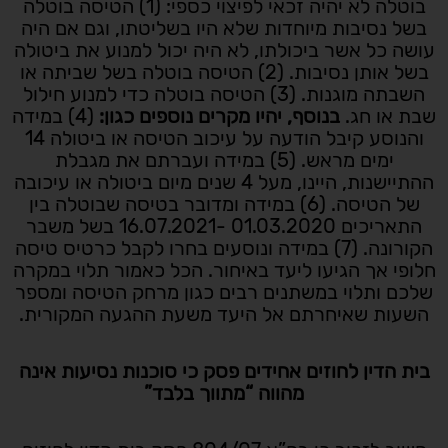
בוטלה לא יהיה זכאי לפיצוי כספי: (1) הטיסה בוטלה
בשל נסיבות מיוחדות שלא היו בשליטתו, וגם אם היה
עושה כל אשר ביכולתו, לא היה יכול למנוע את ביטולה
בשל אותן נסיבות. (2) הטיסה בוטלה בשל שביתה או
השבתה מוגנות. (3) הטיסה בוטלה כדי למנוע חילול
שבת או חג.
בנוסף, יהיו מקרים נוספים כגון:
(4) במידה
והנוסע קיבל הודעה על עיכוב הטיסה או ביטולה 14
ימים מראש. (5) במידה ועברתם את מגבלת
ההתיישנות, היינו, מעל 4 שנים מיום ביטולה או עיכובה
של הטיסה. (6) במידה ומדובר בטיסה שבוטלה בין
התאריכים 01.03.2020 -16.07.2021 בשל משבר
הקורונה. (7) במידה ונוסעים בחרו לקבל כרטיס טיסה
חלופי אך הגיעו ליעד באיחור. הכל כאמור תלוי במקרה
שלכם ותלוי במשתנים רבים כגון מרחק הטיסה ומספר
השעות שאיחרתם אל היעד משעת ההגעה המקורית.
בית הדין לחוזים אחידים פסק כי סוכנות נסיעות אינה
מהווה “מתווך בלבד”