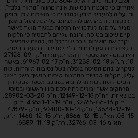
חשוב לזכור כי בח”א 804/07 פסק בית הדין לחוזים
אחידים כי סוכנות הנסיעות אינה מהווה “מתווך בלבד”,
וכי עליה להעביר מידע ולהבטיח כי השירות אכן יסופק
ללקוחותיה בהתאם להזמנתם. עליהם לפעול באופן
סביר על מנת לעדכן את הלקוח מבעוד מועד כאשר
קיים עיכוב בטיסה, וחובה עליהם להבטיח כי הלקוח
יקבל את השירות שרכש ובכלל זה, להיות אחראית
כלפיו גם בנוגע לדחיות בלתי סבירות במועד הטיסה.
ראו בנוסף את פסקי דין המרתקים: רת”ק 27128-09-
10, רע”א 31258-02-18, ת”ק 61967-02-17. באשר
למקרים בהם הטיסה בוטלה בשל נסיבות מיוחדות, כוח
עליון, תקלות טכניות החמצות טיסות המשך בשל ביטול
הטיסה ועוד. בחרתי להביא בפניכם מספר פסקי דין
מרתקים אשר יכולים לתת לכם כיוון ראשוני ובסיסי
בנושא זה: רת”ק 12149-12-18, ת”ק 28902-03-20,
ת”ק 32765-06-16, ת”ק 43651-11-19, ת”ק
13634-12-19, ת”ק 30400-10-14, ת”ק 47879-
05-15, תא”מ 8866-12-15, ת”ק 1460-12-15, ת”ק,
תא”מ 32766-03-16, רת”ק 6589-11-18.