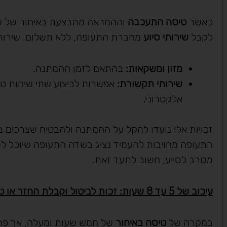
"היה שם בשבילי בשעו
כאשר
טיסה התעכבה
וההמראה מתבצעת באיחור של שע
שעות, הגיע, טיפל, רץ
לקבל
שירותי סיוע
מחברת התעופה, ללא תשלום. שירותי 
למקום, אין כמוך יצחק"
מזון ומשקאות
:
בהתאם לזמן ההמתנה.
שירותי תקשורת
:
אפשרות לביצוע שתי שיחות טל
אלקטרוני.
זכויות אלו נועדו להקל על ההמתנה ולהבטיח שצרכים ב
התעופה מחויבות להעמיד נציג בשדה התעופה שיוכל לסייע
מסרב לסייע, חשוב לתעד זאת.
עיכוב של 5 עד 8 שעות: זכות לביטול וקבלת החזר או טיסה חלופית
במקרה של
טיסה באיחור
של חמש שעות ומעלה, אך פח