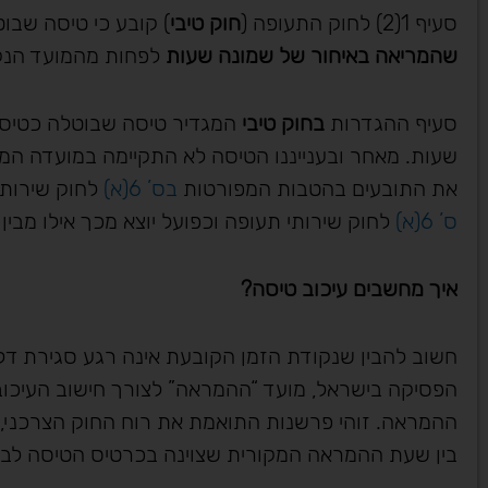
סעיף 1(2) לחוק התעופה (
חוק טיבי
) קובע כי טיסה שבוטל
שהמריאה באיחור של שמונה שעות
לפחות מהמועד הנקוב 
סעיף ההגדרות
בחוק טיבי
שעות. מאחר ובענייננו הטיסה לא התקיימה במועדה המ
את התובעים בהטבות המפורטות
בס’ 6(א)
לחוק שירותי
ס’ 6(א)
לחוק שירותי תעופה וכפועל יוצא מכך אילו מבין 
איך מחשבים עיכוב טיסה
?
חשוב להבין שנקודת הזמן הקובעת אינה רגע סגירת דל
הפסיקה בישראל, מועד “ההמראה” לצורך חישוב העיכוב 
ההמראה. זוהי פרשנות התואמת את רוח החוק הצרכני, 
בין שעת ההמראה המקורית שצוינה בכרטיס הטיסה לבין