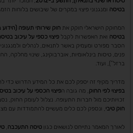
טיסה או שינוי בתנאיה), התשע”ב-2012
, המוכר יותר בכי
בטיסה
ומנגנוני פיצוי במקרים של שיבושים בלוחות הזמנ
המחוקק הישראלי חוקק את
חוק שירותי תעופה (הידוע בכ
בטיסה
ואת האפשרות לקבל
פיצוי כספי על עיכוב בטיס
הסבר מפורט ומעמיק באשר לתנאים, לנהלים ולמנגנוני ה
פנים, טיסות בינלאומיות, אוברבוקינג, שינוי מחלקה, ה
ברזל”), ועוד.
מדריך מקיף זה יספק לכם את כל המידע הדרוש כדי להב
בפיצוי לפי החוק
, מה גובה ה
פיצוי הכספי על עיכוב בטיס
זכויותיכם מול חברות התעופה. נצלול לעומק החוק, נס
חוק טיבי
, ונספק לכם כלים מעשיים להתמודדות עם מצב
לאורך המאמר נתייחס לנושאים כגון
טיסה התעכבה
,
טי