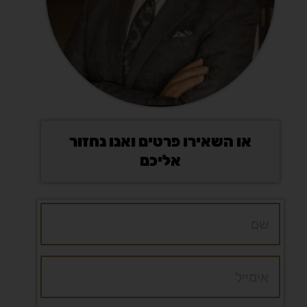
או השאירו פרטים ואנו נחזור
אליכם
ש
ם
א
י
מ