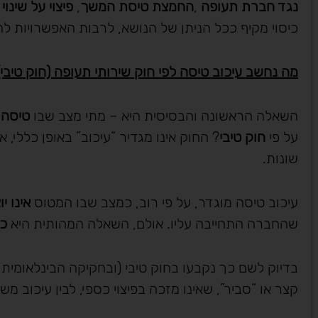
נגד חברת תעופה
,
החמצת טיסת המשך
,
פיצוי על שינו
כיסוי מקיף ככל הניתן של הנושא, לרבות האפשרויות ל
מה נחשב עיכוב טיסה לפי חוק שירותי תעופה (חוק טיבי)
השאלה הראשונה והבסיסית היא – מתי מצב שבו
טיסה
על פי
חוק טיבי
? החוק אינו מגדיר “עיכוב” באופן כללי,
שונות.
עיכוב טיסה מוגדר, על פי רוב, כמצב שבו המטוס
אינו י
שהחברה התחייבה עליו. אולם, השאלה המהותית היא
כמ
בדיוק לשם כך נקבעו בחוק טיבי (ובחקיקה הבינלאומית ה
קצר או “סביר”, שאינו מזכה בפיצוי כספי, לבין עיכוב מש