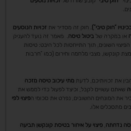
נוי “
חוק טיבי
” קובע שורה של
זכויות נוסעים
ים.
ינויו “חוק טיבי”)
. חוק זה מסדיר את
זכויות הנוסעים
ה
או במקרה של
ביטול טיסה
. מאמר זה נועד להעניק
פיצוי השונים, תוך התייחסות לכל היבט: טיסות
חמצת קונקשן, מצבי מלחמה וחירום (כמו “חרבות
ין את זכויותיכם, לדעת
מתי עיכוב טיסה מזכה
ה
שאתם עשויים לקבל, וכיצד לפעול כדי לממש את
ביר את המונחים החשובים, נפרט את סכומי ה
פיצוי לפי
ים מתסכלים אלו.
סה נדחתה
,
פיצוי על איחור בטיסת קונקשן תביעה