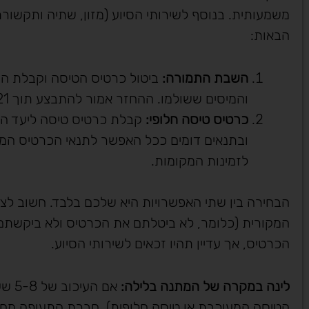
משמעותית. בנוסף לשירותי הסיוע (מזון, שתיה ותקשור
הבאות:
השבת התמורה
:
ביטול כרטיס הטיסה וקבלת החז
והמיסים ששולמו. ההחזר אמור להתבצע תוך 21 ימים ממועד פנייתכם בכתב לחברת התעופה.
כרטיס טיסה חלופי
:
קבלת כרטיס טיסה ליעד המ
ובתנאים דומים ככל האפשר לתנאי הכרטיס המקו
לזמינות המקומות.
הבחירה בין שתי האפשרויות היא שלכם בלבד. חשוב לצ
המקורית (כלומר, לא ביטלתם את הכרטיס ולא ביקשתם 
הכרטיס, אך עדיין תהיו זכאים לשירותי הסיוע.
לינה במקרה של המתנה בלילה
:
אם ה
הטיסה המעוכבת או טיסה חלופית), חברת התעופה מחויב