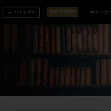
Search
ים
צור קשר
050-3123770
...