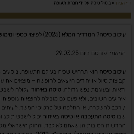
דף הבית
»
ביטול טיסה על ידי חברת תעופה
עיכוב טיסה? המדריך המלא (2025) לפיצוי כספי ומימוש זכויותיך
המאמר פורסם ביום 29.03.25
עיכוב טיסה
הוא תרחיש שכיח בעולם התעופה. נוסעים ר
קבוצות טיול או יחידים היוצאים לחופשה – מוצאים את 
ודאות ובעוגמת נפש גדולה.
טיסה באיחור
עלולה לשבש ל
אירועים חשובים, ולא פעם גם מובילה להוצאות נוספות ול
/ רכב להשכרה, או החלפה של כרטיסי המשך. לעיתים א
שבו
טיסה התעכבה
או
טיסה באיחור
יכול לשבש תוכניות
החדשות הטובות הן שאתם לא לבד, והחוק הישראלי מגן