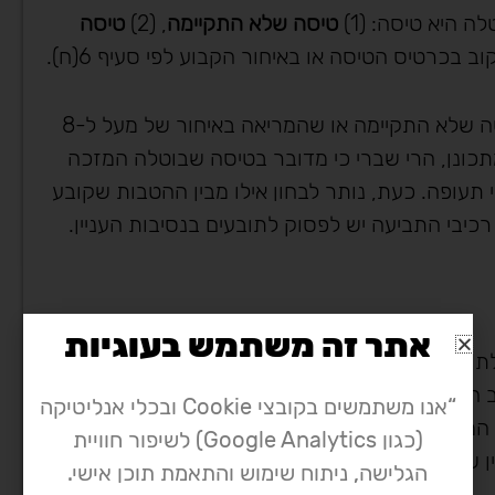
ה היא טיסה: (1)
טיסה שלא התקיימה
, (2)
טיסה
בכרטיס הטיסה או באיחור הקבוע לפי סעיף 6(ח).
המגדיר טיסה שבוטלה כטיסה שלא התקיימה או שהמריאה באיחור של מעל ל-8
תכונן, הרי שברי כי מדובר בטיסה שבוטלה המזכה
 תעופה. כעת, נותר לבחון אילו מבין ההטבות שקובע
רכיבי התביעה יש לפסוק לתובעים בנסיבות העניין.
אתר זה משתמש בעוגיות
תות המטוס או תחילת ההסעה על המסלול. על פי
הוא הרגע שבו גלגלי המטוס ניתקים פיזית ממסלול
“אנו משתמשים בקובצי Cookie ובכלי אנליטיקה
המבקש להגן על הנוסע. לכן, ההשוואה תמיד תהיה
(כגון Google Analytics) לשיפור חוויית
 שעת ההמראה בפועל (ניתוק הגלגלים).
הגלישה, ניתוח שימוש והתאמת תוכן אישי.